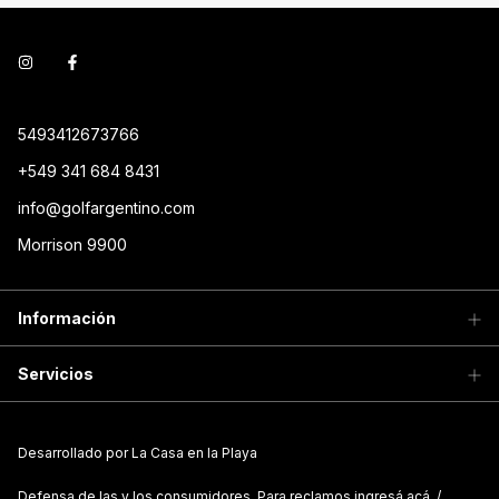
5493412673766
+549 341 684 8431
info@golfargentino.com
Morrison 9900
Información
Servicios
Desarrollado por La Casa en la Playa
Defensa de las y los consumidores. Para reclamos
ingresá acá.
/