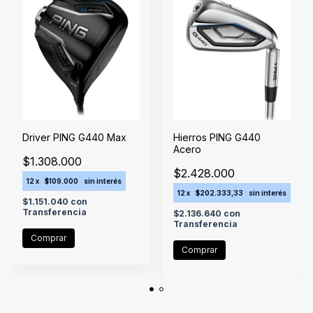
Driver PING G440 Max
Hierros PING G440
Acero
$1.308.000
$2.428.000
12
x
$109.000
sin interés
12
x
$202.333,33
sin interés
$1.151.040
con
Transferencia
$2.136.640
con
Transferencia
Comprar
Comprar