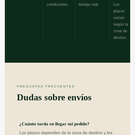
condiciones.
tiempo real.
Los
plazos
varían
según la
zona de
destino.
PREGUNTAS FRECUENTES
Dudas sobre envíos
¿Cuánto tarda en llegar mi pedido?
Los plazos dependen de la zona de destino y los