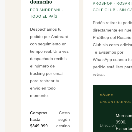
domicilio
PROSHOP · ROSAR
POR ANDREANI ·
GOLF CLUB · SIN 
TODO EL PAÍS
Podés retirar tu pedi
Despachamos tu
directamente en nue
pedido por Andreani
ProShop del Rosario
con seguimiento en
Club sin costo adicio
tiempo real. Una vez
Te avisamos por
despachado recibís
WhatsApp cuando tu
el número de
pedido está listo par
tracking por email
retirar.
para rastrear tu
envío en todo
momento.
DÓNDE
ENCONTRARNOS
Compras
Costo
Morriso
hasta
según
9900,
Dirección
$349.999
destino
Fisherto