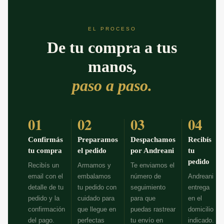
EL PROCESO
De tu compra a tus
manos,
paso a paso.
01
02
03
04
Confirmás
Preparamos
Despachamos
Recibís
tu compra
el pedido
por Andreani
tu
pedido
Recibís un
Armamos y
Te enviamos el
email con el
embalamos
número de
Andreani
detalle de tu
tu pedido con
seguimiento
entrega
pedido y la
cuidado para
para que
en el
confirmación
que llegue en
puedas rastrear
domicilio
del pago.
perfectas
tu envío en
indicado.